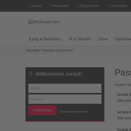
Kasse
Merkzettel
Registrieren
Anmelden
Essig & Balsamico
Öl & Olivenöl
Liköre
Spirituos
Startseite
»
Passwort vergessen?
Pas
Willkommen zurück!
Ändern Sie
Schritt 1
Bitte ge
Anmelden
Passwort vergessen?
Schritt 2
Bitte be
Schritt 3