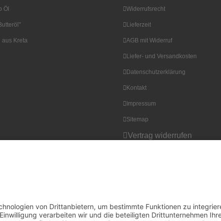
o Öl
Widerrufsrecht
utteröl"
Lieferzeit
l aus Kreta
AGB mit Widerruf
Liefer- und Versandkosten
Datenschutz­erklärung
Kontakt
Impressum
Sitemap
Vertrag widerrufen