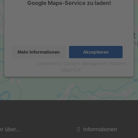
Google Maps-Service zu laden!
Wir verwenden einen Service eines Drittanbieters, um
Karteninhalte einzubetten. Dieser Service kann Daten zu
Ihren Aktivitäten sammeln. Bitte lesen Sie die Details
durch und stimmen Sie der Nutzung des Service zu, um
diese Karte anzuzeigen.
Mehr Informationen
Akzeptieren
powered by
Usercentrics Consent Management Platform
&
eRecht24
 über...
Informationen