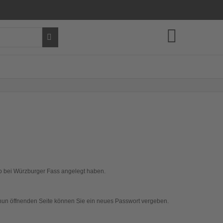
Ihr Warenkorb ist leer.
nto bei Würzburger Fass angelegt haben.
h nun öffnenden Seite können Sie ein neues Passwort vergeben.