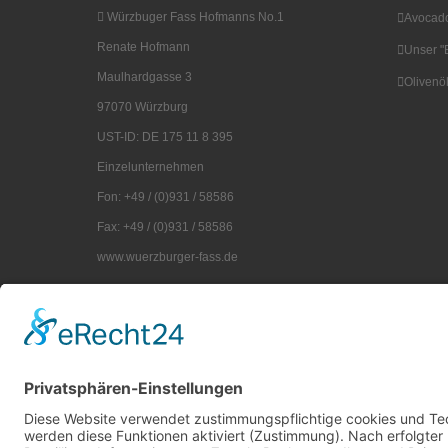
Würzbuger Fass Hofmanns No.1
Avocad
Renate Hofmann
Unser "B
Maulhardgasse 3
Olivenö
97070 Würzburg
UST-ID: DE 175 11 8 395
Einzelunternehmen
Fon: +49 / (0)931 / 58586
Fax: +49 / (0)931 / 58586
www.wuerzburger-fass.de
mail@wuerzburger-fass.de