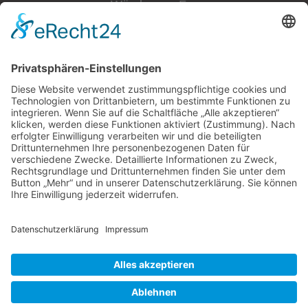
Würzburger Fass
Öffnungszeiten:
Dienstag - Freitag: 10:00 Uhr - 18:00 Uhr
Samstag: 10:00 - 15:00 Uhr
An den Adventssamstagen
haben wir von
10:00 - 18:00 Uhr
für Sie geöffnet.
Montags haben wir geschlossen.
Würzburger Fass © 2026 |
© Template BannerShop24
|
Datenschutz
|
Impressum