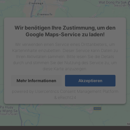
Wir benötigen Ihre Zustimmung, um den
Google Maps-Service zu laden!
Wir verwenden einen Service eines Drittanbieters, um
Karteninhalte einzubetten. Dieser Service kann Daten zu
Ihren Aktivitäten sammeln. Bitte lesen Sie die Details
durch und stimmen Sie der Nutzung des Service zu, um
diese Karte anzuzeigen.
Mehr Informationen
Akzeptieren
powered by
Usercentrics Consent Management Platform
&
eRecht24