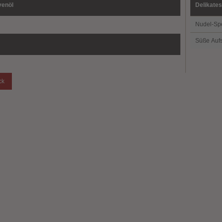
venöl
Delikate
Nudel-Spe
Süße Aufs
ck