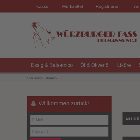
Kasse
Merkzettel
Registrieren
An
Essig & Balsamico
Öl & Olivenöl
Liköre
Startseite
»
Sitemap
Willkommen zurück!
Essig &