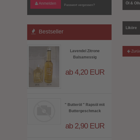
Öl & Oli
Anmelden
Passwort vergessen?
Liköre
Bestseller
Lavendel Zitrone
Zurü
Balsamessig
ab 4,20 EUR
" Butteröl " Rapsöl mit
Buttergeschmack
ab 2,90 EUR