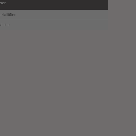
ssen
zialitäten
triche