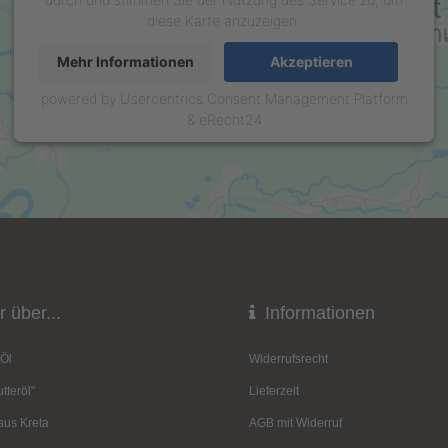
diese Karte anzuzeigen.
Mehr Informationen
Akzeptieren
powered by
Usercentrics Consent Management Platform
&
eRecht24
 über...
Informationen
Öl
Widerrufsrecht
tteröl"
Lieferzeit
aus Kreta
AGB mit Widerruf