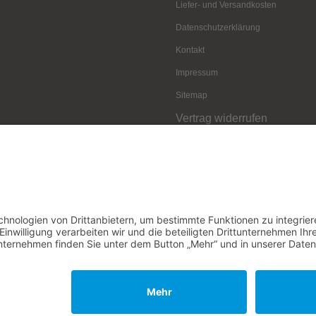
Liefer- und Versandkosten
Datenschutz­erklärung
Kontakt
Impressum
Sitemap
Vertrag widerrufen
Würzburger Fass © 2026 |
© Template BannerShop24
|
Datenschutz
|
Impressum
mod
ified eCommerce Shopsoftware © 2009-2026