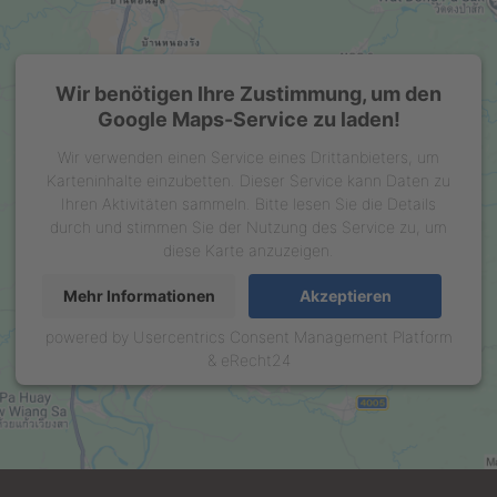
Wir benötigen Ihre Zustimmung, um den
Google Maps-Service zu laden!
Wir verwenden einen Service eines Drittanbieters, um
Karteninhalte einzubetten. Dieser Service kann Daten zu
Ihren Aktivitäten sammeln. Bitte lesen Sie die Details
durch und stimmen Sie der Nutzung des Service zu, um
diese Karte anzuzeigen.
Mehr Informationen
Akzeptieren
powered by
Usercentrics Consent Management Platform
&
eRecht24