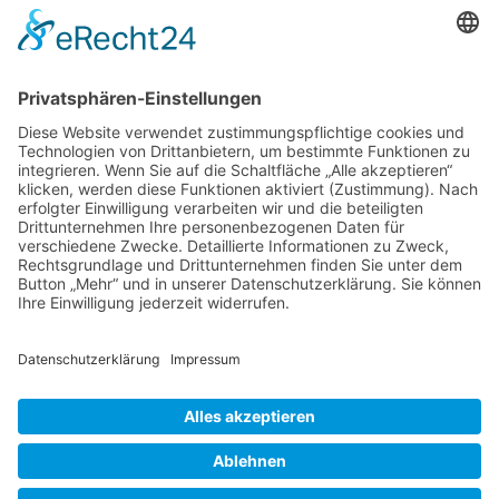
Öffnungszeiten:
Dienstag - Freitag: 10:00 Uhr - 18:00 Uhr
Samstag: 10:00 - 15:00 Uhr
An den Adventssamstagen
haben wir von
10:00 - 18:00 Uhr
für Sie geöffnet.
Montags haben wir geschlossen.
Würzburger Fass © 2026 |
© Template BannerShop24
|
Datenschutz
|
Impressum
mod
ified eCommerce Shopsoftware © 2009-2026