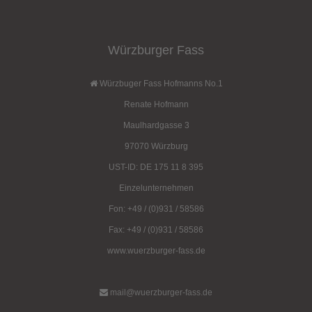
Würzburger Fass
Würzbuger Fass Hofmanns No.1
Renate Hofmann
Maulhardgasse 3
97070 Würzburg
UST-ID: DE 175 11 8 395
Einzelunternehmen
Fon: +49 / (0)931 / 58586
Fax: +49 / (0)931 / 58586
www.wuerzburger-fass.de
mail@wuerzburger-fass.de