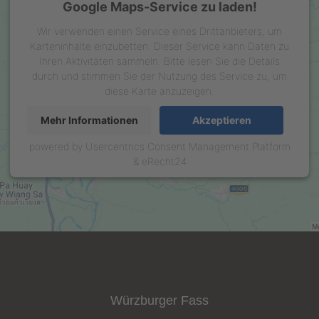
Google Maps-Service zu laden!
Wir verwenden einen Service eines Drittanbieters, um
Karteninhalte einzubetten. Dieser Service kann Daten zu
Ihren Aktivitäten sammeln. Bitte lesen Sie die Details
durch und stimmen Sie der Nutzung des Service zu, um
diese Karte anzuzeigen.
Mehr Informationen
Akzeptieren
powered by
Usercentrics Consent Management Platform
&
eRecht24
Würzburger Fass