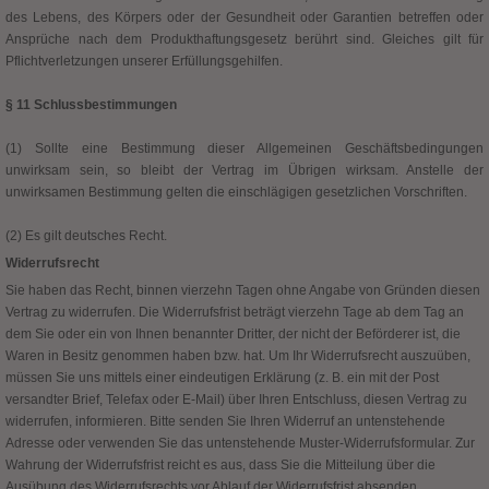
des Lebens, des Körpers oder der Gesundheit oder Garantien betreffen oder
Ansprüche nach dem Produkthaftungsgesetz berührt sind. Gleiches gilt für
Pflichtverletzungen unserer Erfüllungsgehilfen.
§ 11 Schlussbestimmungen
(1) Sollte eine Bestimmung dieser Allgemeinen Geschäftsbedingungen
unwirksam sein, so bleibt der Vertrag im Übrigen wirksam. Anstelle der
unwirksamen Bestimmung gelten die einschlägigen gesetzlichen Vorschriften.
(2) Es gilt deutsches Recht.
Widerrufsrecht
Sie haben das Recht, binnen vierzehn Tagen ohne Angabe von Gründen diesen
Vertrag zu widerrufen. Die Widerrufsfrist beträgt vierzehn Tage ab dem Tag an
dem Sie oder ein von Ihnen benannter Dritter, der nicht der Beförderer ist, die
Waren in Besitz genommen haben bzw. hat. Um Ihr Widerrufsrecht auszuüben,
müssen Sie uns mittels einer eindeutigen Erklärung (z. B. ein mit der Post
versandter Brief, Telefax oder E-Mail) über Ihren Entschluss, diesen Vertrag zu
widerrufen, informieren. Bitte senden Sie Ihren Widerruf an untenstehende
Adresse oder verwenden Sie das untenstehende Muster-Widerrufsformular. Zur
Wahrung der Widerrufsfrist reicht es aus, dass Sie die Mitteilung über die
Ausübung des Widerrufsrechts vor Ablauf der Widerrufsfrist absenden.