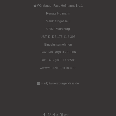
Würzbuger Fass Hofmanns No.1
Renate Hofmann
Maulhardgasse 3
97070 Würzburg
UST-ID: DE 175 11 8 395
Einzelunternehmen
Fon: +49 / (0)931 / 58586
Fax: +49 / (0)931 / 58586
www.wuerzburger-fass.de
mail@wuerzburger-fass.de
Mehr über...