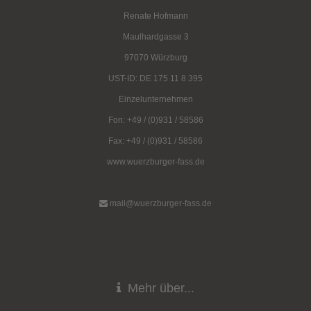
Renate Hofmann
Maulhardgasse 3
97070 Würzburg
UST-ID: DE 175 11 8 395
Einzelunternehmen
Fon: +49 / (0)931 / 58586
Fax: +49 / (0)931 / 58586
www.wuerzburger-fass.de
mail@wuerzburger-fass.de
Mehr über...