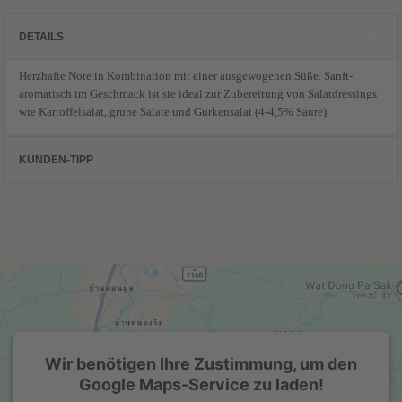
DETAILS
Herzhafte Note in Kombination mit
einer ausgewogenen Süße.
Sanft-
aromatisch im Geschmack ist
sie ideal zur Zubereitung von
Salatdressings
wie Kartoffelsalat,
grüne Salate und Gurkensalat (4-4,5% Säure).
KUNDEN-TIPP
Kunden, die diesen Artikel kauften,
haben auch folgende Artikel bestellt:
Aceto Balsamico di
Aceto Balsamico di
Wir benötigen Ihre Zustimmung, um den
Modena RISERVA 20
Modena BIANCO
Google Maps-Service zu laden!
Sterne