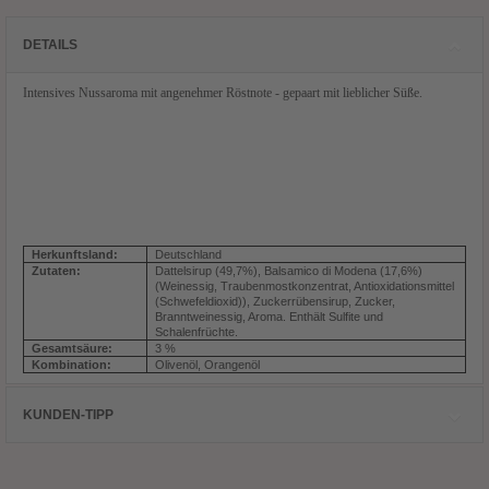
DETAILS
Intensives Nussaroma mit angenehmer Röstnote - gepaart mit lieblicher Süße.
Herkunftsland:
Deutschland
Zutaten:
Dattelsirup (49,7%), Balsamico di Modena (17,6%)
(Weinessig, Traubenmostkonzentrat, Antioxidationsmittel
(Schwefeldioxid)), Zuckerrübensirup, Zucker,
Branntweinessig, Aroma. Enthält Sulfite und
Schalenfrüchte.
Gesamtsäure:
3 %
Kombination:
Olivenöl, Orangenöl
KUNDEN-TIPP
Kunden, die diesen Artikel kauften,