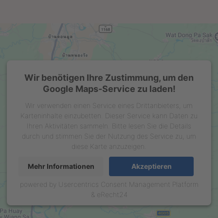
haben auch folgende Artikel bestellt:
Aceto Balsamico di
Rotwein Balsamessig
Wir benötigen Ihre Zustimmung, um den
Modena ANTICA
Google Maps-Service zu laden!
ab 11,90 EUR
ab 4,20 EUR
Wir verwenden einen Service eines Drittanbieters, um
( inkl. 7 % MwSt. zzgl.
Versandkosten
)
( inkl. 7 % MwSt. zzgl.
Versandkosten
)
Karteninhalte einzubetten. Dieser Service kann Daten zu
Details
Details
Ihren Aktivitäten sammeln. Bitte lesen Sie die Details
durch und stimmen Sie der Nutzung des Service zu, um
diese Karte anzuzeigen.
Mehr Informationen
Akzeptieren
powered by
Usercentrics Consent Management Platform
&
eRecht24
Apfel Balsamessig
Himbeer Balsamessig
ab 4,20 EUR
ab 4,20 EUR
( inkl. 7 % MwSt. zzgl.
Versandkosten
)
( inkl. 7 % MwSt. zzgl.
Versandkosten
)